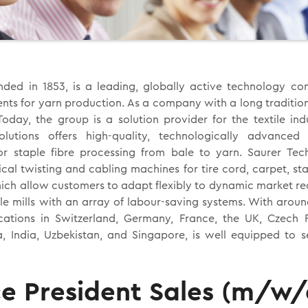
nded in 1853, is a leading, globally active technology c
s for yarn production. As a company with a long traditio
Today, the group is a solution provider for the textile ind
lutions offers high-quality, technologically advanced
r staple fibre processing from bale to yarn. Saurer Tech
cal twisting and cabling machines for tire cord, carpet, stap
which allow customers to adapt flexibly to dynamic market r
ile mills with an array of labour-saving systems. With aro
ations in Switzerland, Germany, France, the UK, Czech Re
, India, Uzbekistan, and Singapore, is well equipped to se
ce President Sales (m/w/