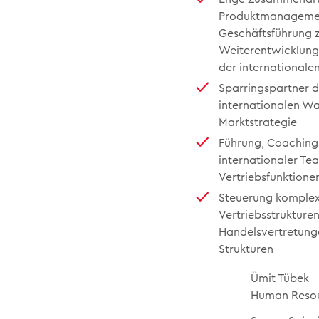
Produktmanagemen
Geschäftsführung z
Weiterentwicklung
der internationale
Sparringspartner d
internationalen W
Marktstrategie
Führung, Coaching
internationaler Te
Vertriebsfunktione
Steuerung komplexe
Vertriebsstrukturen
Handelsvertretung
Strukturen
Ümit Tübek
Human Reso