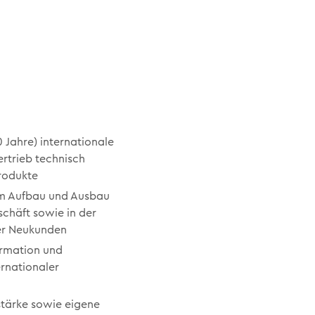
0 Jahre) internationale
rtrieb technisch
rodukte
im Aufbau und Ausbau
chäft sowie in der
er Neukunden
ormation und
ernationaler
n
tärke sowie eigene