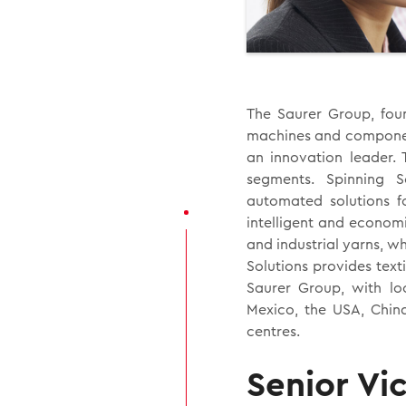
The Saurer Group, fou
machines and component
an innovation leader. 
segments. Spinning So
automated solutions fo
intelligent and economi
and industrial yarns, 
Solutions provides text
Saurer Group, with loc
Mexico, the USA, China
centres.
Senior Vi