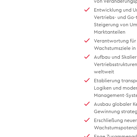
von Veränderungs
Entwicklung und U
Vertriebs- und Go-
Steigerung von Ums
Marktanteilen
Verantwortung für
Wachstumsziele in 
Aufbau und Skalier
Vertriebsstrukture
weltweit
Etablierung transp
Logiken und moder
Management-Syst
Ausbau globaler K
Gewinnung strate
Erschließung neuer
Wachstumspotenzi
Enge Zusammenarbe