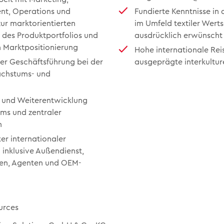
t, Operations und
Fundierte Kenntnisse in d
ur marktorientierten
im Umfeld textiler Wert
 des Produktportfolios und
ausdrücklich erwünscht
n Marktpositionierung
Hohe internationale Rei
er Geschäftsführung bei der
ausgeprägte interkultu
achstums- und
 und Weiterentwicklung
ams und zentraler
n
r internationaler
 inklusive Außendienst,
en, Agenten und OEM-
urces