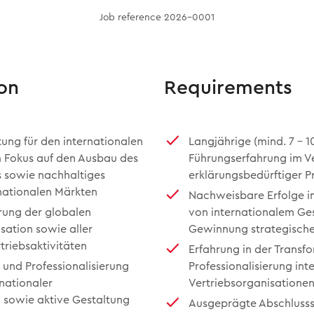
Job reference 2026-0001
on
Requirements
ng für den internationalen
Langjährige (mind. 7 - 1
m Fokus auf den Ausbau des
Führungserfahrung im Ve
s sowie nachhaltiges
erklärungsbedürftiger P
nationalen Märkten
Nachweisbare Erfolge 
rung der globalen
von internationalem Ges
ation sowie aller
Gewinnung strategisch
triebsaktivitäten
Erfahrung in der Transf
und Professionalisierung
Professionalisierung int
nationaler
Vertriebsorganisatione
n sowie aktive Gestaltung
Ausgeprägte Abschlusss