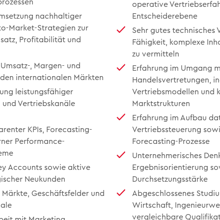
prozessen
operative Vertriebserfa
msetzung nachhaltiger
Entscheiderebene
to-Market-Strategien zur
Sehr gutes technisches 
atz, Profitabilität und
Fähigkeit, komplexe Inh
zu vermitteln
 Umsatz-, Margen- und
Erfahrung im Umgang mi
den internationalen Märkten
Handelsvertretungen, in
ung leistungsfähiger
Vertriebsmodellen und
n und Vertriebskanäle
Marktstrukturen
Erfahrung im Aufbau da
arenter KPIs, Forecasting-
Vertriebssteuerung so
ner Performance-
Forecasting-Prozesse
eme
Unternehmerisches Den
ey Accounts sowie aktive
Ergebnisorientierung so
gischer Neukunden
Durchsetzungsstärke
 Märkte, Geschäftsfelder und
Abgeschlossenes Studiu
ale
Wirtschaft, Ingenieurwe
vergleichbare Qualifika
it mit Marketing,