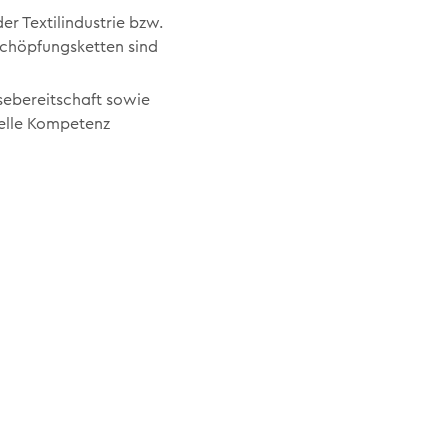
er Textilindustrie bzw.
schöpfungsketten sind
sebereitschaft sowie
relle Kompetenz