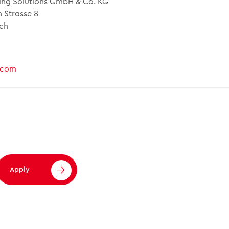
ing Solutions GmbH & Co. KG
 Strasse 8
ch
.com
Apply