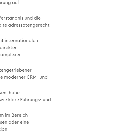
hrung auf
Verständnis und die
alte adressatengerecht
t internationalen
direkten
 komplexen
tengetriebener
wie moderner CRM- und
ken, hohe
wie klare Führungs- und
m im Bereich
sen oder eine
tion