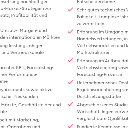
msetzung nachhaltiger
Entscheiderebene
to-Market-Strategien zur
Sehr gutes technisches 
atz, Profitabilität und
Fähigkeit, komplexe Inh
zu vermitteln
 Umsatz-, Margen- und
Erfahrung im Umgang mi
den internationalen Märkten
Handelsvertretungen, in
ung leistungsfähiger
Vertriebsmodellen und
n und Vertriebskanäle
Marktstrukturen
Erfahrung im Aufbau da
arenter KPIs, Forecasting-
Vertriebssteuerung so
ner Performance-
Forecasting-Prozesse
eme
Unternehmerisches Den
ey Accounts sowie aktive
Ergebnisorientierung so
gischer Neukunden
Durchsetzungsstärke
 Märkte, Geschäftsfelder und
Abgeschlossenes Studiu
ale
Wirtschaft, Ingenieurwe
vergleichbare Qualifika
it mit Marketing,
t, Operations und
Fundierte Kenntnisse in d