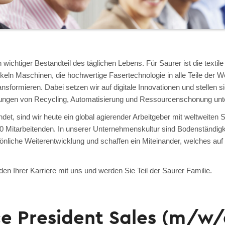
n wichtiger Bestandteil des täglichen Lebens. Für Saurer ist die textile
ckeln Maschinen, die hochwertige Fasertechnologie in alle Teile der We
transformieren. Dabei setzen wir auf digitale Innovationen und stellen 
ungen von Recycling, Automatisierung und Ressourcenschonung unte
det, sind wir heute ein global agierender Arbeitgeber mit weltweiten 
 Mitarbeitenden. In unserer Unternehmenskultur sind Bodenständigkei
sönliche Weiterentwicklung und schaffen ein Miteinander, welches au
en Ihrer Karriere mit uns und werden Sie Teil der Saurer Familie.
ce President Sales (m/w/