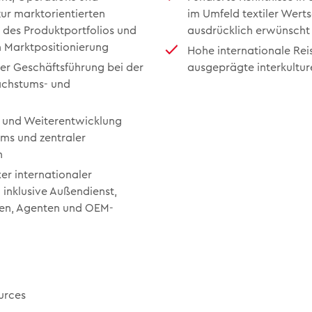
ur marktorientierten
im Umfeld textiler Wert
 des Produktportfolios und
ausdrücklich erwünscht
n Marktpositionierung
Hohe internationale Rei
er Geschäftsführung bei der
ausgeprägte interkultu
achstums- und
 und Weiterentwicklung
ams und zentraler
n
r internationaler
 inklusive Außendienst,
en, Agenten und OEM-
urces