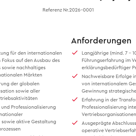
Referenz Nr.2026-0001
Anforderungen
ng für den internationalen
Langjährige (mind. 7 - 1
m Fokus auf den Ausbau des
Führungserfahrung im Ve
s sowie nachhaltiges
erklärungsbedürftiger P
nationalen Märkten
Nachweisbare Erfolge 
rung der globalen
von internationalem Ges
ation sowie aller
Gewinnung strategisch
triebsaktivitäten
Erfahrung in der Transf
und Professionalisierung
Professionalisierung int
nationaler
Vertriebsorganisatione
n sowie aktive Gestaltung
Ausgeprägte Abschlusss
prozessen
operative Vertriebserfa