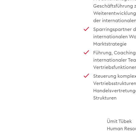
Geschäftsführung z
Weiterentwicklung
der internationale
Sparringspartner d
internationalen W
Marktstrategie
Führung, Coaching
internationaler Te
Vertriebsfunktione
Steuerung komplexe
Vertriebsstrukturen
Handelsvertretung
Strukturen
Ümit Tübek
Human Reso