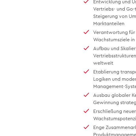
Entwicklung und U
Vertriebs- und Go-
Steigerung von Ums
Marktanteilen
Verantwortung für
Wachstumsziele in 
Aufbau und Skalier
Vertriebsstrukture
weltweit
Etablierung transp
Logiken und moder
Management-Syst
Ausbau globaler K
Gewinnung strate
Erschließung neuer
Wachstumspotenzi
Enge Zusammenarbe
Produktmanagemen