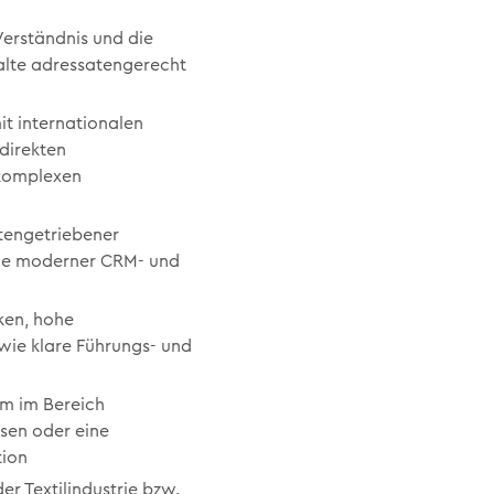
Verständnis und die
alte adressatengerecht
t internationalen
direkten
 komplexen
tengetriebener
wie moderner CRM- und
ken, hohe
wie klare Führungs- und
m im Bereich
sen oder eine
tion
er Textilindustrie bzw.