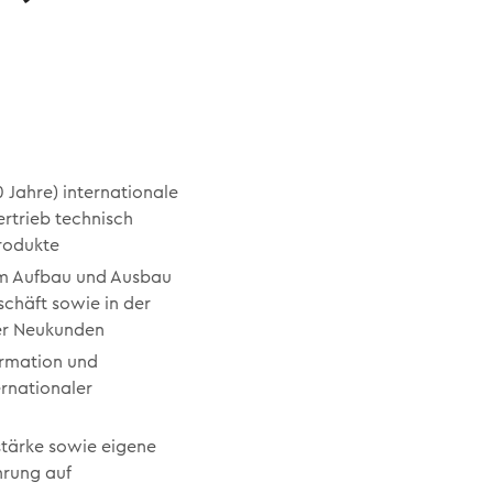
0 Jahre) internationale
rtrieb technisch
rodukte
im Aufbau und Ausbau
chäft sowie in der
er Neukunden
ormation und
ernationaler
n
tärke sowie eigene
hrung auf