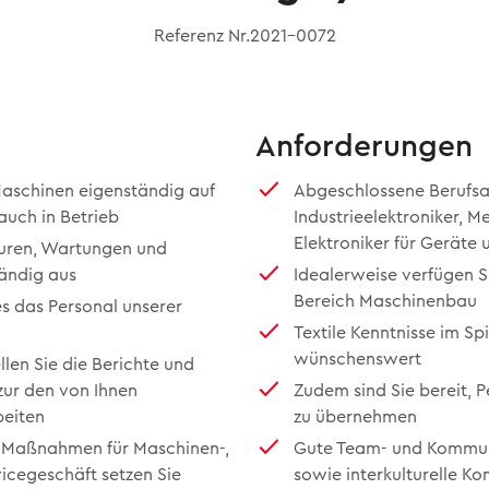
Referenz Nr.2021-0072
Anforderungen
Maschinen eigenständig auf
Abgeschlossene Berufsa
uch in Betrieb
Industrieelektroniker, M
Elektroniker für Geräte 
turen, Wartungen und
ändig aus
Idealerweise verfügen S
Bereich Maschinenbau
es das Personal unserer
Textile Kenntnisse im S
wünschenswert
len Sie die Berichte und
ur den von Ihnen
Zudem sind Sie bereit,
beiten
zu übernehmen
 Maßnahmen für Maschinen-,
Gute Team- und Kommun
vicegeschäft setzen Sie
sowie interkulturelle K