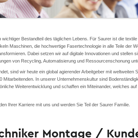
n wichtiger Bestandteil des täglichen Lebens. Für Saurer ist die textile
ckeln Maschinen, die hochwertige Fasertechnologie in alle Teile der We
transformieren. Dabei setzen wir auf digitale Innovationen und stellen 
ungen von Recycling, Automatisierung und Ressourcenschonung unte
det, sind wir heute ein global agierender Arbeitgeber mit weltweiten 
 Mitarbeitenden. In unserer Unternehmenskultur sind Bodenständigkei
sönliche Weiterentwicklung und schaffen ein Miteinander, welches au
en Ihrer Karriere mit uns und werden Sie Teil der Saurer Familie.
echniker Montage / Kund