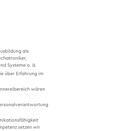
usbildung als
echatroniker,
und Systeme o. ä.
ie über Erfahrung im
pinnereibereich wären
 Personalverantwortung
ikationsfähigkeit
ompetenz setzen wir